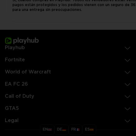
Sí, cuando compras en PlayHub. Todos los vendedores están verifi
pagos están protegidos y los pedidos vienen con un seguro de 36
para una entrega sin preocupaciones.
Playhub
Fortnite
World of Warcraft
EA FC 26
Call of Duty
GTA5
Legal
EN
DE
FR
ES