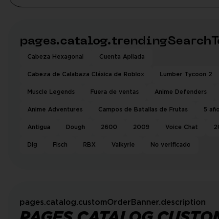
pages.catalog.trendingSearchT
Cabeza Hexagonal
Cuenta Apilada
Cabeza de Calabaza Clásica de Roblox
Lumber Tycoon 2
Muscle Legends
Fuera de ventas
Anime Defenders
Anime Adventures
Campos de Batallas de Frutas
5 añ
Antigua
Dough
2600
2009
Voice Chat
2
Dig
Fisch
RBX
Valkyrie
No verificado
pages.catalog.customOrderBanner.description
PAGES.CATALOG.CUSTO