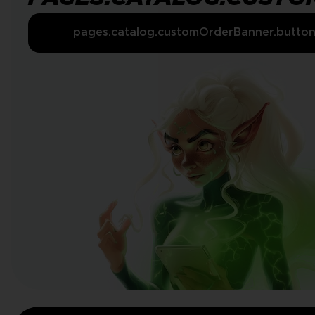
pages.catalog.customOrderBanner.butto