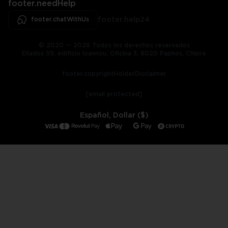
footer.needHelp
footer.chatWithUs
footer.help24
© 2020 — 2026 Todos los derechos reservados
Ellados 59, edificio Ioannou, Oficina 3, 8020 Paphos, Chipre
footer.copyrightHolderDisclaimer
[email protected]
Español, Dollar ($)