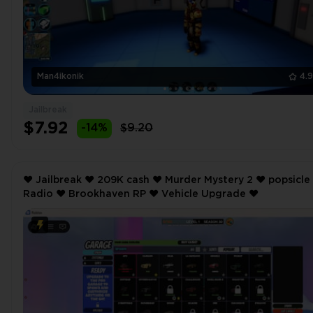
Man4ikonik
4.
Jailbreak
$7.92
-14%
$9.20
❤️ Jailbreak ❤️ 209K cash ❤️ Murder Mystery 2 ❤️ popsicle ❤️
Radio ❤️ Brookhaven RP ❤️ Vehicle Upgrade ❤️