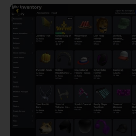
matador ❤️