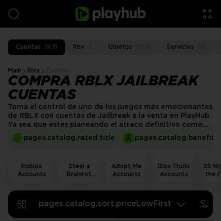
Cuentas
3631
Rbx
7
Objetos
3934
Servicios
88
Main
Rblx
Cuentas
COMPRA RBLX JAILBREAK
CUENTAS
Toma el control de uno de los juegos más emocionantes
de RBLX con cuentas de Jailbreak a la venta en PlayHub.
Ya sea que estés planeando el atraco definitivo como
un criminal o haciendo cumplir la ley como un policía,
pages.catalog.rated.title
pages.catalog.benefits.
estas cuentas te dan una ventaja inicial con dinero en el
juego, vehículos raros y artículos exclusivos. ¡Salta y
domina las calles de Jailbreak hoy!
Roblox
Steal a
Adopt Me
Blox Fruits
99 Nig
Accounts
Brainrot
Accounts
Accounts
the F
Accounts
Acco
pages.catalog.sort.priceLowFirst