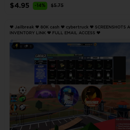
$4.95
-14%
$5.75
❤️ Jailbreak ❤️ 80K cash ❤️ cybertruck ❤️ SCREENSHOTS AND
INVENTORY LINK ❤️ FULL EMAIL ACCESS ❤️