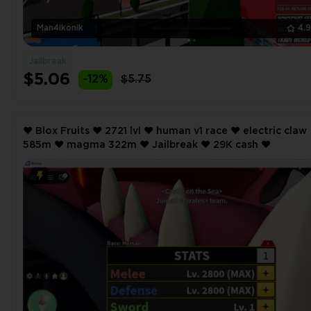
Man4ikonik
4.
Jailbreak
$5.06
-12%
$5.75
❤️ Blox Fruits ❤️ 2721 lvl ❤️ human v1 race ❤️ electric claw
585m ❤️ magma 322m ❤️ Jailbreak ❤️ 29K cash ❤️