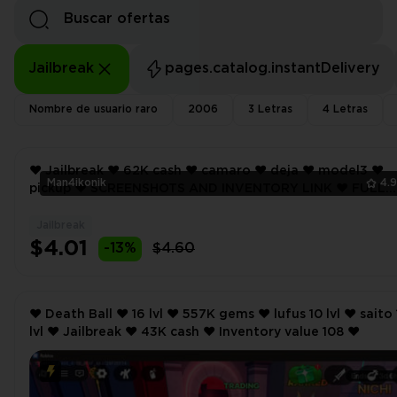
Jailbreak
pages.catalog.instantDelivery
Nombre de usuario raro
2006
3 Letras
4 Letras
❤️ Jailbreak ❤️ 62K cash ❤️ camaro ❤️ deja ❤️ model3 ❤️
Man4ikonik
4.
pickup ❤️ SCREENSHOTS AND INVENTORY LINK ❤️ FULL
EMAIL ACCESS ❤️
Jailbreak
$4.01
-13%
$4.60
❤️ Death Ball ❤️ 16 lvl ❤️ 557K gems ❤️ lufus 10 lvl ❤️ saito 16
lvl ❤️ Jailbreak ❤️ 43K cash ❤️ Inventory value 108 ❤️