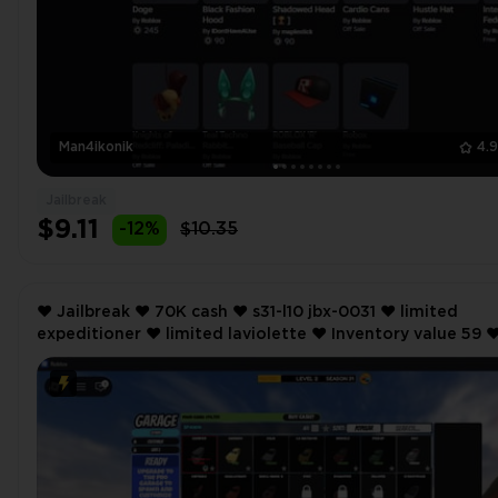
Man4ikonik
4.
Jailbreak
$9.11
-12%
$10.35
❤️ Jailbreak ❤️ 70K cash ❤️ s31-l10 jbx-0031 ❤️ limited
expeditioner ❤️ limited laviolette ❤️ Inventory value 59 ❤️
26 Offsale items ❤️