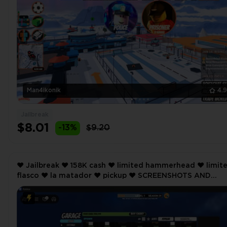
Man4ikonik
4.
Jailbreak
$8.01
-13%
$9.20
❤️ Jailbreak ❤️ 158K cash ❤️ limited hammerhead ❤️ limited
flasco ❤️ la matador ❤️ pickup ❤️ SCREENSHOTS AND
INVENTORY LINK ❤️