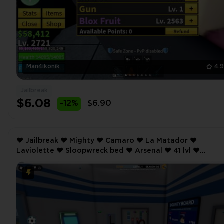
Man4ikonik
4.
Jailbreak
$6.08
-12%
$6.90
❤️ Jailbreak ❤️ Mighty ❤️ Camaro ❤️ La Matador ❤️
Laviolette ❤️ Sloopwreck bed ❤️ Arsenal ❤️ 41 lvl ❤️
Pumpking ❤️