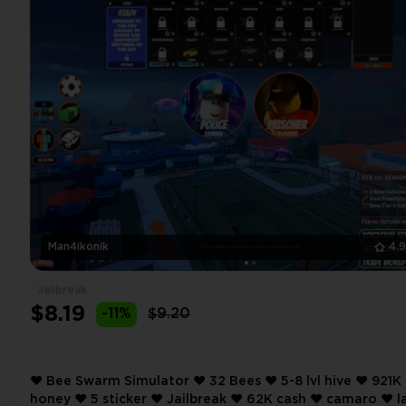
Man4ikonik
4.
Jailbreak
$8.19
-11%
$9.20
❤️ Bee Swarm Simulator ❤️ 32 Bees ❤️ 5-8 lvl hive ❤️ 921K
honey ❤️ 5 sticker ❤️ Jailbreak ❤️ 62K cash ❤️ camaro ❤️ la