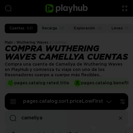
Cuentas
621
Recarga
20
Exploración
42
Leveo
13
Main
Wuthering Waves
Cuentas
COMPRA WUTHERING
WAVES CAMELLYA CUENTAS
Compra una cuenta de Camellya de Wuthering Waves
en PlayHub y comienza tu viaje con uno de los
Resonadores cuerpo a cuerpo más flexibles
desbloqueados. Camellya sobresale en daño explosivo a
pages.catalog.rated.title
pages.catalog.benefits.
corta distancia y un flujo de combos suave. Salta los
rerolls y disfruta de un inicio rápido con un rendimiento
de primer nivel y sinergia de equipo.
pages.catalog.sort.priceLowFirst