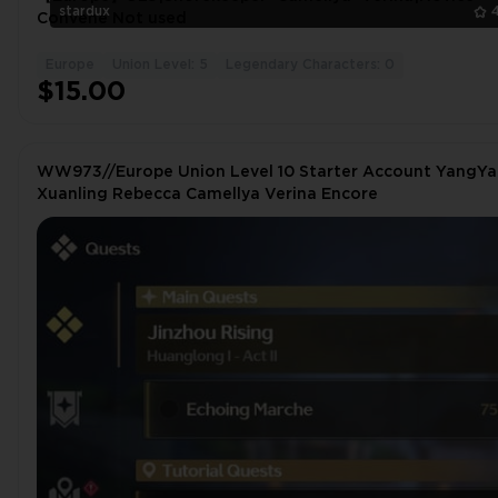
stardux
Convene Not used
Europe
Union Level: 5
Legendary Characters: 0
$15.00
WW973//Europe Union Level 10 Starter Account YangY
Xuanling Rebecca Camellya Verina Encore