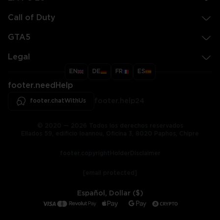
Call of Duty
GTA5
Legal
EN
DE
FR
ES
footer.needHelp
footer.chatWithUs
footer.help24
© 2020 — 2026 Todos los derechos reservados
Ellados 59, edificio Ioannou, Oficina 3, 8020 Paphos, Chipre
footer.copyrightHolderDisclaimer
[email protected]
Español, Dollar ($)