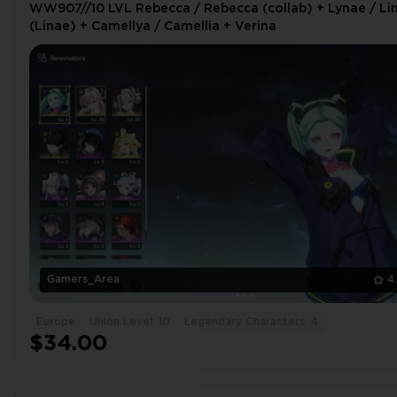
WW907//10 LVL Rebecca / Rebecca (collab) + Lynae / Lin
(Linae) + Camellya / Camellia + Verina
Gamers_Area
4
Europe
Union Level: 10
Legendary Characters: 4
$34.00