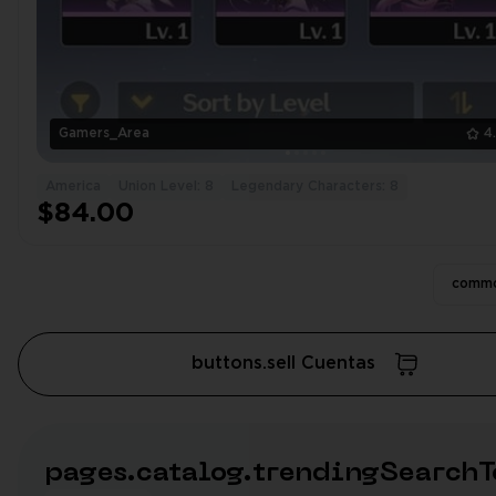
Gamers_Area
4
America
Union Level: 8
Legendary Characters: 8
$84.00
commo
buttons.sell Cuentas
pages.catalog.trendingSearchT