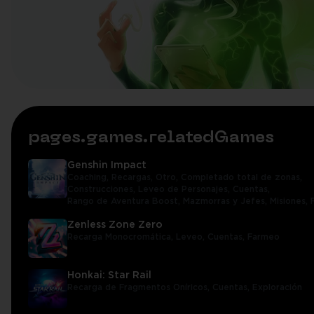
pages.games.relatedGames
Genshin Impact
Coaching,
Recargas,
Otro,
Completado total de zonas,
Construcciones,
Leveo de Personajes,
Cuentas,
Rango de Aventura Boost,
Mazmorras y Jefes,
Misiones,
Zenless Zone Zero
Recarga Monocromática,
Leveo,
Cuentas,
Farmeo
Honkai: Star Rail
Recarga de Fragmentos Oníricos,
Cuentas,
Exploración