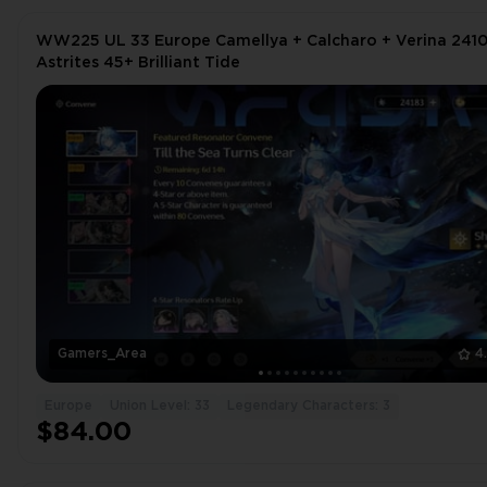
WW225 UL 33 Europe Camellya + Calcharo + Verina 241
Astrites 45+ Brilliant Tide
Gamers_Area
4
Europe
Union Level: 33
Legendary Characters: 3
$84.00