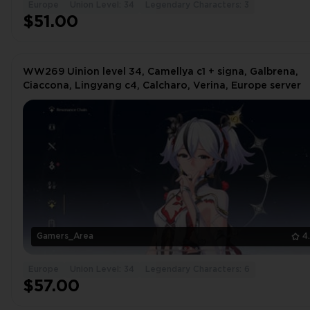
Europe
Union Level: 34
Legendary Characters: 3
$51.00
WW269 Uinion level 34, Camellya c1 + signa, Galbrena,
Ciaccona, Lingyang c4, Calcharo, Verina, Europe server
Gamers_Area
4
Europe
Union Level: 34
Legendary Characters: 6
$57.00