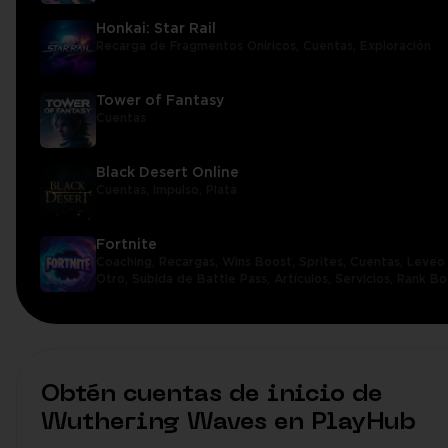
Honkai: Star Rail
Recarga de Fragmentos Oníricos,
Cuentas,
Exploración
Tower of Fantasy
Cuentas
Black Desert Online
Cuentas,
Impulso,
Plata
Fortnite
Coaching,
Recargas,
Wins Boost,
Sprites,
Cuentas,
Leveo 
Otro,
Subida de Battle Pass,
Artículos,
Servicios,
Rank Bo
Obtén cuentas de inicio de
Wuthering Waves en PlayHub