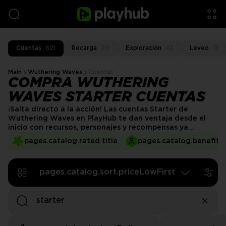
Cuentas
621
Recarga
20
Exploración
42
Leveo
13
Main
Wuthering Waves
Cuentas
COMPRA WUTHERING
WAVES STARTER CUENTAS
¡Salta directo a la acción! Las cuentas Starter de
Wuthering Waves en PlayHub te dan ventaja desde el
inicio con recursos, personajes y recompensas ya
desbloqueados. Olvídate de rerolls eternos: consigue
pages.catalog.rated.title
pages.catalog.benefits.
una cuenta lista y empieza a explorar Solaris-3 con todo
lo que necesitas.
pages.catalog.sort.priceLowFirst