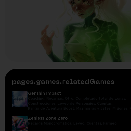
pages.games.relatedGames
Genshin Impact
Coaching,
Recargas,
Otro,
Completado total de zonas,
Construcciones,
Leveo de Personajes,
Cuentas,
Rango de Aventura Boost,
Mazmorras y Jefes,
Misiones,
Zenless Zone Zero
Recarga Monocromática,
Leveo,
Cuentas,
Farmeo