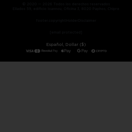
© 2020 — 2026 Todos los derechos reservados
Ellados 59, edificio Ioannou, Oficina 3, 8020 Paphos, Chipre
footer.copyrightHolderDisclaimer
[email protected]
Español, Dollar ($)