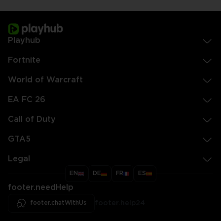
Playhub
Fortnite
World of Warcraft
EA FC 26
Call of Duty
GTA5
Legal
EN
DE
FR
ES
footer.needHelp
footer.chatWithUs
footer.help24