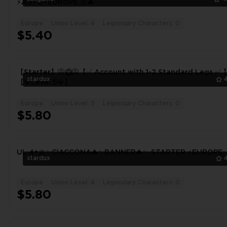
⚡️AUTO⚡️EUROPE 🎀🦇
Europe
Union Level: 4
Legendary Characters: 0
$5.40
【Starter】📀🥝📀【✅ Account with 1-2 Standard Legs ✅ 
stardux
【💎Level 5💎】
Europe
Union Level: 5
Legendary Characters: 0
$5.80
UL 4+🎀✨CIACCONA🦇✨BANNER🦇✨ STARTER ⚡️EUROPE
stardux
Europe
Union Level: 4
Legendary Characters: 0
$5.80