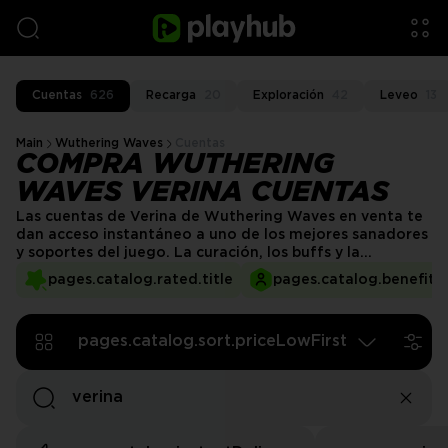
Cuentas
626
Recarga
20
Exploración
42
Leveo
13
Main
Wuthering Waves
Cuentas
COMPRA WUTHERING
WAVES VERINA CUENTAS
Las cuentas de Verina de Wuthering Waves en venta te
dan acceso instantáneo a uno de los mejores sanadores
y soportes del juego. La curación, los buffs y la
recuperación del equipo de Verina la hacen crucial en
pages.catalog.rated.title
pages.catalog.benefits.
batallas difíciles. Compra una cuenta de Wuthering
Waves Verina para comenzar tu viaje con un soporte de
primer nivel desde el principio.
pages.catalog.sort.priceLowFirst