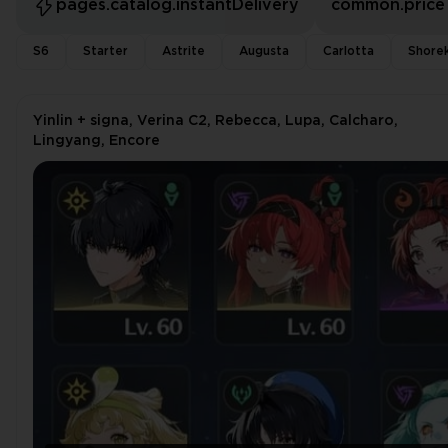
pages.catalog.instantDelivery
common.price
S6
Starter
Astrite
Augusta
Carlotta
Shore
Yinlin + signa, Verina С2, Rebecca, Lupa, Calcharo,
Lingyang, Encore