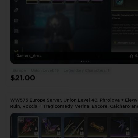
Gamers_Area
4
Europe
Union Level: 19
Legendary Characters: 1
$21.00
WW575 Europe Server, Union Level 40, Phrolova + Elegy
Ruin, Roccia + Tragicomedy, Verina, Encore, Calcharo an
Lingyang