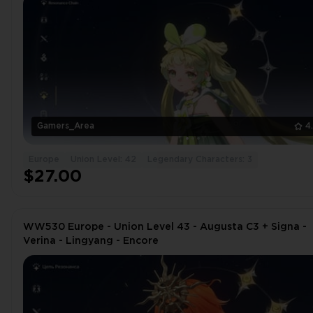
Gamers_Area
4
Europe
Union Level: 42
Legendary Characters: 3
$27.00
WW530 Europe - Union Level 43 - Augusta C3 + Signa -
Verina - Lingyang - Encore