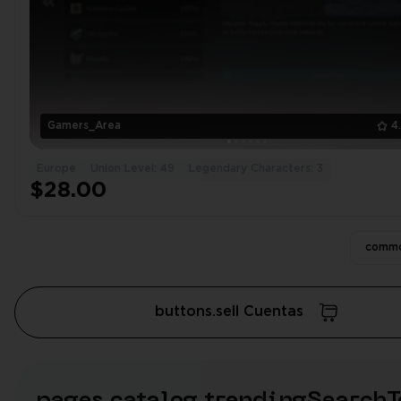
Gamers_Area
4
Europe
Union Level: 49
Legendary Characters: 3
$28.00
commo
buttons.sell Cuentas