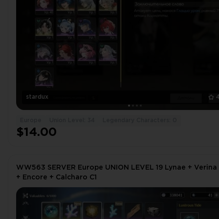
stardux
Europe
Union Level: 34
Legendary Characters: 0
$14.00
WW563 SERVER Europe UNION LEVEL 19 Lynae + Verina 
+ Encore + Calcharo C1