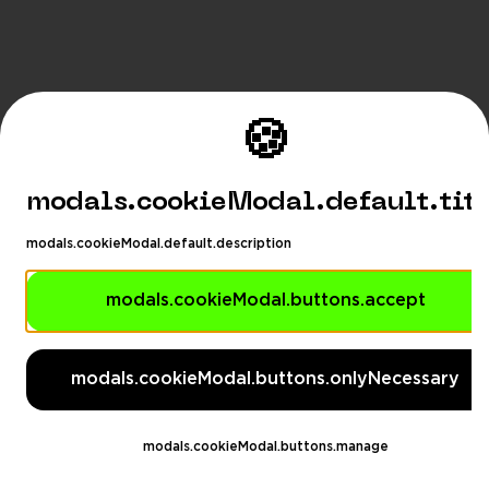
🍪
modals.cookieModal.default.tit
modals.cookieModal.default.description
modals.cookieModal.buttons.accept
modals.languageSuggestionM
modals.languageSuggestionModal.description
modals.cookieModal.buttons.onlyNecessary
modals.languageSuggestionModal.dontAskAga
eSuggestionModal.switchButton
modals.languageSug
modals.cookieModal.buttons.manage