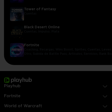
Tower of Fantasy
Cuentas
Black Desert Online
Cuentas,
Impulso,
Plata
Fortnite
Coaching,
Recargas,
Wins Boost,
Sprites,
Cuentas,
Leveo 
Otro,
Subida de Battle Pass,
Artículos,
Servicios,
Rank Bo
Playhub
Fortnite
World of Warcraft