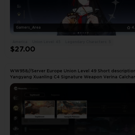
Gamers_Area
4
America
Union Level: 45
Legendary Characters: 5
$27.00
WW958//Server Europe Union Level 49 Short descriptio
Yangyang Xuanling C4 Signature Weapon Verina Calcha
150 Standard Pulls