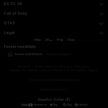
EA FC 26
Call of Duty
GTA5
Legal
EN
DE
FR
ES
footer.needHelp
footer.chatWithUs
footer.help24
© 2020 — 2026 Todos los derechos reservados
Ellados 59, edificio Ioannou, Oficina 3, 8020 Paphos, Chipre
footer.copyrightHolderDisclaimer
[email protected]
Español, Dollar ($)