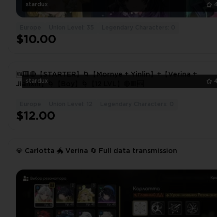
stardux
Europe
Union Level: 35
Legendary Characters: 0
$10.00
🆕🟥🔴【STARTER】🌀【Mornye + Yinlin】+【Verina +
stardux
Jianxin】🌀【Boy】🌀【12 LVL】🔴🟥🆕
Europe
Union Level: 12
Legendary Characters: 0
$12.00
💎 Carlotta 🐲 Verina 🔄 Full data transmission