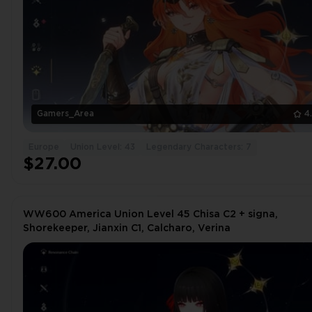
Gamers_Area
4
Europe
Union Level: 43
Legendary Characters: 7
$27.00
WW600 America Union Level 45 Chisa C2 + signa,
Shorekeeper, Jianxin C1, Calcharo, Verina