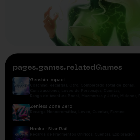
pages.games.relatedGames
Genshin Impact
Coaching,
Recargas,
Otro,
Completado total de zonas,
Construcciones,
Leveo de Personajes,
Cuentas,
Rango de Aventura Boost,
Mazmorras y Jefes,
Misiones,
Zenless Zone Zero
Recarga Monocromática,
Leveo,
Cuentas,
Farmeo
Honkai: Star Rail
Recarga de Fragmentos Oníricos,
Cuentas,
Exploración