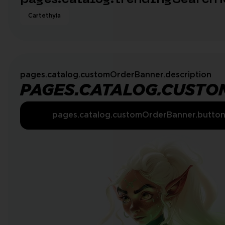
pages.catalog.trendingSearchT
Cartethyia
pages.catalog.customOrderBanner.description
PAGES.CATALOG.CUSTO
pages.catalog.customOrderBanner.butto