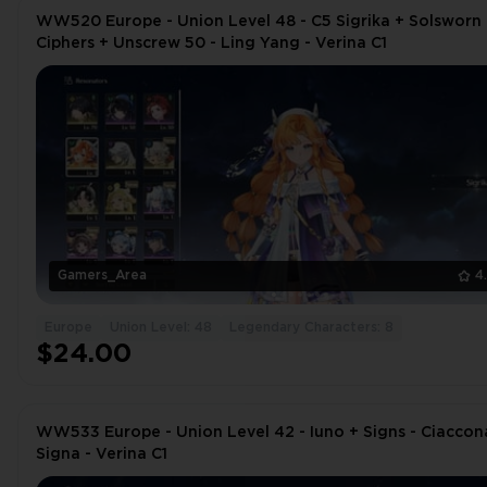
WW520 Europe - Union Level 48 - C5 Sigrika + Solsworn
Ciphers + Unscrew 50 - Ling Yang - Verina C1
Gamers_Area
4
Europe
Union Level: 48
Legendary Characters: 8
$24.00
WW533 Europe - Union Level 42 - Iuno + Signs - Ciaccon
Signa - Verina C1