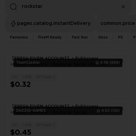
pages.catalog.instantDelivery
common.price
Femenino
FiveM Ready
Fast Run
Xbox
PS
P
【FRESH FIVEM ACCOUNT】⚡ FullAccess
TeamClasher
4.98
(888)
⚡Instant delivery ⚡ Rockstar Social Club⚡2FA
LOGIN !! 48 hours warranty
PC
<1M$
RP Rank: 1
1
$0.32
【FRESH FIVEM ACCOUNT】⚡ FullAccess
DAZZIQ-GAMES
4.92
(126)
⚡Instant delivery ⚡ Rockstar Social
Club⚡FIVEM!
PC
<1M$
RP Rank: 1
1
$0.45