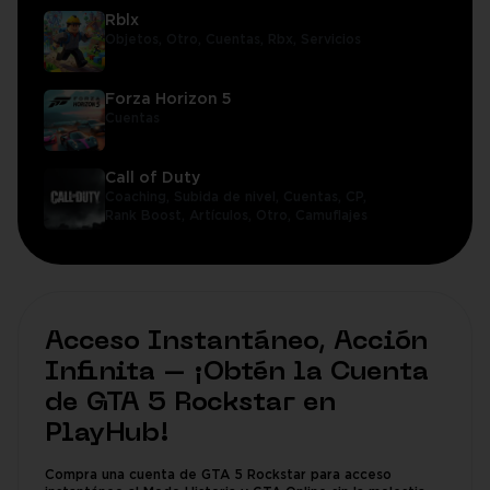
Rblx
Objetos,
Otro,
Cuentas,
Rbx,
Servicios
Forza Horizon 5
Cuentas
Call of Duty
Coaching,
Subida de nivel,
Cuentas,
CP,
Rank Boost,
Artículos,
Otro,
Camuflajes
Acceso Instantáneo, Acción
Infinita – ¡Obtén la Cuenta
de GTA 5 Rockstar en
PlayHub!
Compra una cuenta de GTA 5 Rockstar para acceso