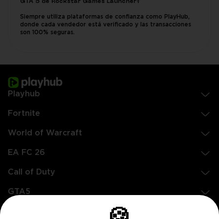
GTA 5 de Rockstar Games Launcher?
Siempre utiliza plataformas de confianza como PlayHub,
donde cada vendedor está verificado y las transacciones
son 100% seguras.
Playhub
Fortnite
World of Warcraft
EA FC 26
Call of Duty
GTA5
Legal
🍪