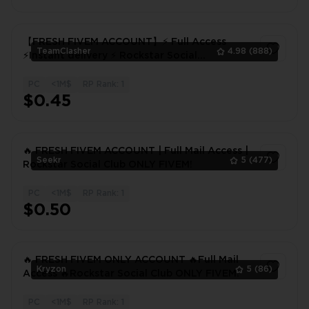
【FRESH FIVEM ACCOUNT】⚡ Full Access
TeamClasher
4.98
(888)
⚡Instant delivery ⚡ Rockstar Social
Club⚡FIVEM! 48 hours warranty
PC
<1M$
RP Rank: 1
1
$0.45
🔥 FRESH FIVEM ACCOUNT | Full Mail Access |
Seekr
5
(477)
Rockstar Social Club ONLY FIVEM!
PC
<1M$
RP Rank: 1
1
$0.50
🔥 FRESH FIVEM ONLY ACCOUNT 🔥Full Mail
Kryzon
5
(86)
Access 🔥Rockstar Social Club ONLY FIVEM!
PC
<1M$
RP Rank: 1
1