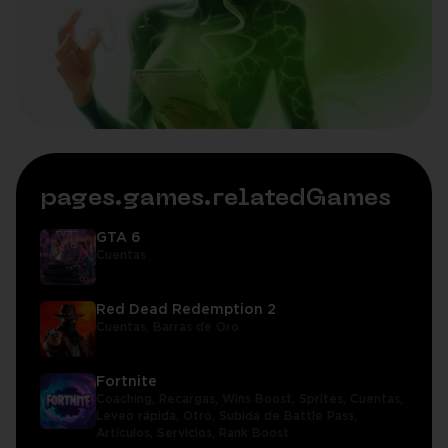
pages.games.relatedGames
GTA 6
Cuentas
Red Dead Redemption 2
Cuentas,
Barras de Oro
Fortnite
Coaching,
Recargas,
Wins Boost,
Sprites,
Cuentas,
Leveo rápida,
Otro,
Subida de Battle Pass,
Artículos,
Servicios,
Rank Boost