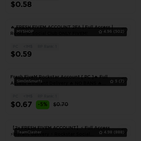
$0.58
🔥 FRESH FIVEM ACCOUNT 2FA | Full Access |
MYSHOP
4.96
(502)
Rockstar Social Club ONLY FIVEM!
PC
<1M$
RP Rank: 1
1
$0.59
Fresh FiveM Rockstar Account [ PC ]🔥 Full
Sim0nSmurfs
5
(7)
Access 🔥Instant Delivery 🔥 NO BANS 🔥
EMAIL CHANGEABLE 🔥
PC
<1M$
RP Rank: 1
1
$0.67
-5%
$0.70
【2x FRESH FIVEM ACCOUNT】⚡ Full Access
TeamClasher
4.98
(888)
⚡Instant delivery ⚡ Rockstar Social
Club⚡FIVEM!