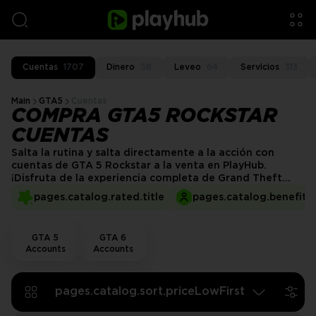
Cuentas
1707
Dinero
58
Leveo
64
Servicios
313
Main
GTA5
Cuentas
COMPRA GTA5 ROCKSTAR
CUENTAS
Salta la rutina y salta directamente a la acción con
cuentas de GTA 5 Rockstar a la venta en PlayHub.
¡Disfruta de la experiencia completa de Grand Theft
Auto 5 en PC con una cuenta de Rockstar Games
pages.catalog.rated.title
pages.catalog.benefits.
Launcher, que te da acceso directo tanto al Modo
Historia como a GTA Online sin necesidad de Steam o
Epic Games.
GTA 5
GTA 6
Accounts
Accounts
pages.catalog.sort.priceLowFirst