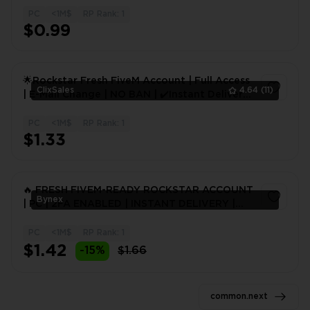
PC
<1M$
RP Rank: 1
1
$0.99
🌟Rockstar Fresh FiveM Account | Full Access
ClixSales
4.64
(11)
| E-Mail Change | NO BAN | ✔️Instant Delivery
| Social Club🌟
PC
<1M$
RP Rank: 1
1
$1.33
🔥 FRESH FIVEM-READY ROCKSTAR ACCOUNT
Bynex
| PC | 2FA ENABLED | INSTANT DELIVERY |
24H WARRANTY
PC
<1M$
RP Rank: 1
1
$1.42
-15%
$1.66
common.next