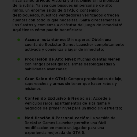
instantáneo al Modo Historia y GTA Online sin la molestia
de la rutina. Ya sea que busques un personaje de alto
rango, un enorme saldo de GTA$, o contenido
desbloqueado, nuestros vendedores verificados ofrecen
cuentas con todo lo que necesitas. ¡Salta directamente a
Los Santos y comienza a disfrutar del juego de inmediato!
Aquí tienes cómo puede beneficiarte:
Acceso Instantáneo:
¡Sin esperas! Obtén una
cuenta de Rockstar Games Launcher completamente
activada y comienza a jugar de inmediato;
Progresión de Alto Nivel:
Muchas cuentas vienen
con rangos prestigiosos, armas desbloqueadas y
habilidades avanzadas;
Gran Saldo de GTA$:
Compra propiedades de lujo,
supercoches y armas sin tener que hacer robos y
misiones;
Contenido Exclusivo & Negocios:
Accede a
vehículos raros, apartamentos de alta gama y
negocios de primer nivel para un inicio sin esfuerzo;
Modificación & Personalización:
La versión de
Rockstar Games Launcher permite una fácil
modificación en modo un jugador para una
experiencia mejorada de GTA 5.