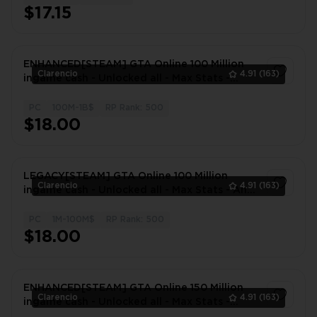
$17.15
ENHANCED[STEAM] GTA Online 100 Million
Clarencio
4.91
(163)
ingame cash - Unlocked all - Max Stats -
Outfits - Any level - 100% SAFE
PC
100M-1B$
RP Rank: 500
1
$18.00
LEGACY[STEAM] GTA Online 100 Million
Clarencio
4.91
(163)
ingame cash - Unlocked all - Max Stats - Any
level - 100% SAFE
PC
1M-100M$
RP Rank: 500
1
$18.00
ENHANCED[STEAM] GTA Online 150 Million
Clarencio
4.91
(163)
ingame cash - Unlocked all - Max Stats -
Outfits - Any level - 100% SAFE