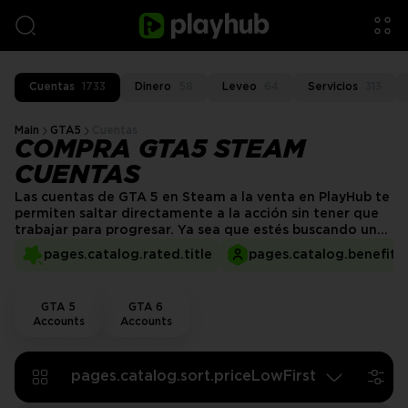
Cuentas
1733
Dinero
58
Leveo
64
Servicios
313
Main
GTA5
Cuentas
COMPRA GTA5 STEAM
CUENTAS
Las cuentas de GTA 5 en Steam a la venta en PlayHub te
permiten saltar directamente a la acción sin tener que
trabajar para progresar. Ya sea que estés buscando un
personaje de alto rango, un gran saldo de GTA$, o
pages.catalog.rated.title
pages.catalog.benefits.
acceso a contenido exclusivo, los vendedores de
PlayHub ofrecen cuentas verificadas para que
comiences de inmediato. ¡Experimenta GTA 5 en Steam,
GTA 5
GTA 6
una de las plataformas de juegos más populares hoy en
Accounts
Accounts
día!
pages.catalog.sort.priceLowFirst