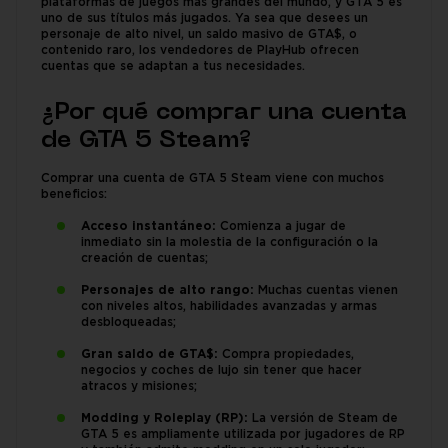
plataformas de juegos más grandes del mundo, y GTA 5 es
uno de sus títulos más jugados. Ya sea que desees un
personaje de alto nivel, un saldo masivo de GTA$, o
contenido raro, los vendedores de PlayHub ofrecen
cuentas que se adaptan a tus necesidades.
¿Por qué comprar una cuenta
de GTA 5 Steam?
Comprar una cuenta de GTA 5 Steam viene con muchos
beneficios:
Acceso instantáneo:
Comienza a jugar de
inmediato sin la molestia de la configuración o la
creación de cuentas;
Personajes de alto rango:
Muchas cuentas vienen
con niveles altos, habilidades avanzadas y armas
desbloqueadas;
Gran saldo de GTA$:
Compra propiedades,
negocios y coches de lujo sin tener que hacer
atracos y misiones;
Modding y Roleplay (RP):
La versión de Steam de
GTA 5 es ampliamente utilizada por jugadores de RP