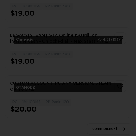
PC
100M-1B$
RP Rank: 500
1
$19.00
LEGACY[STEAM] GTA Online 150 Million
Clarencio
4.91
(163)
ingame cash - Unlocked all - Max Stats - Any
level - 100% SAFE
PC
100M-1B$
RP Rank: 500
1
$19.00
CUSTOM ACCOUNT, PC ANY VERSION, STEAM
GTAMODZ
OR SOCIAL
PC
1M-100M$
RP Rank: 120
1
$20.00
common.next