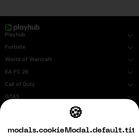
Playhub
Fortnite
World of Warcraft
EA FC 26
Call of Duty
GTA5
Legal
🍪
EN
DE
FR
ES
footer.needHelp
modals.cookieModal.default.tit
footer.chatWithUs
footer.help24