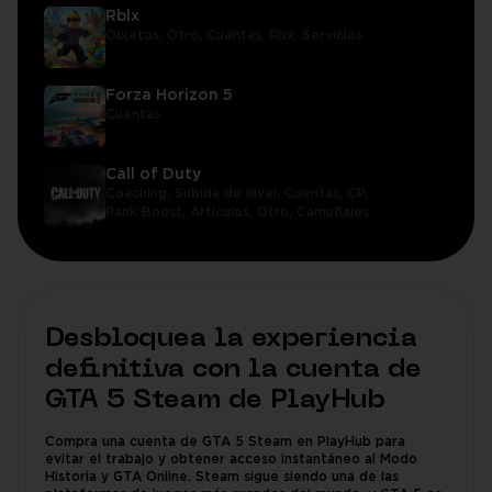
Rblx
Objetos,
Otro,
Cuentas,
Rbx,
Servicios
Forza Horizon 5
Cuentas
Call of Duty
Coaching,
Subida de nivel,
Cuentas,
CP,
Rank Boost,
Artículos,
Otro,
Camuflajes
Desbloquea la experiencia
definitiva con la cuenta de
GTA 5 Steam de PlayHub
Compra una cuenta de GTA 5 Steam en PlayHub para
evitar el trabajo y obtener acceso instantáneo al Modo
Historia y GTA Online. Steam sigue siendo una de las