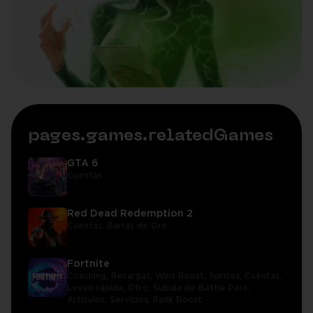
pages.games.relatedGames
GTA 6
Cuentas
Red Dead Redemption 2
Cuentas,
Barras de Oro
Fortnite
Coaching,
Recargas,
Wins Boost,
Sprites,
Cuentas,
Leveo rápida,
Otro,
Subida de Battle Pass,
Artículos,
Servicios,
Rank Boost